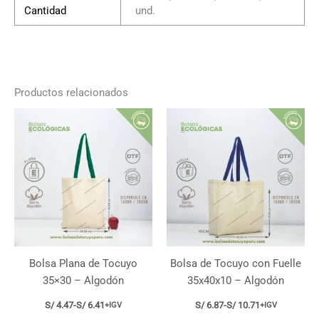
Cantidad
und.
Productos relacionados
Bolsa Plana de Tocuyo
Bolsa de Tocuyo con Fuelle
35×30 – Algodón
35x40x10 – Algodón
S/
4.47
-
S/
6.41
S/
6.87
-
S/
10.71
+IGV
+IGV
Rango
Rango