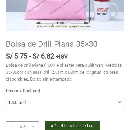
Bolsa de Drill Plana 35×30
Rango
S/
5.75
-
S/
6.82
+IGV
de
Bolsa de drill Plana (100% Poliester para sublimar), Medidas
precios:
35x30cm con asas drill 2.5cm x 60cm de longitud, colores
desde
disponibles, Bolso sin estampado.
S/ 5.75
hasta
Precio x Cantidad
S/ 6.82
Bolsa
Añadir al carrito
-
+