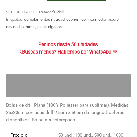
de
Drill
SKU:
DRILL-003
Categoría:
drill
Plana
Etiquetas:
complementos navidad
,
economico
,
intermedio
,
madre
,
35x30
navidad
,
perumin
,
plana-algodon
cantidad
Pedidos desde 50 unidades.
Descripción
Información adicional
Bolsa de drill Plana (100% Poliester para sublimar), Medidas
35x30cm con asas drill 2.5cm x 60cm de longitud, colores
disponibles, Bolso sin estampado.
Precio x
50 und., 100 und., 500 und., 1000