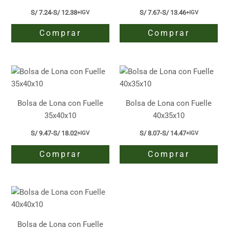
elegir
S/
7.24
-
S/
12.38
S/
7.67
-
S/
13.46
+IGV
+IGV
Rango
Rango
en
de
de
Comprar
Comprar
precios:
precios:
la
desde
desde
página
S/ 7.24
S/ 7.67
Este
Este
hasta
hasta
de
producto
producto
S/ 12.38
S/ 13.46
producto
tiene
tiene
múltiples
múltiples
variantes.
variantes.
Bolsa de Lona con Fuelle
Bolsa de Lona con Fuelle
Las
Las
35x40x10
40x35x10
opciones
opciones
S/
9.47
-
S/
18.02
S/
8.07
-
S/
14.47
+IGV
+IGV
Rango
Rango
se
se
de
de
pueden
pueden
Comprar
Comprar
precios:
precios:
elegir
elegir
desde
desde
S/ 9.47
S/ 8.07
Este
Este
en
en
hasta
hasta
producto
producto
la
la
S/ 18.02
S/ 14.47
tiene
tiene
página
página
múltiples
múltiples
de
de
variantes.
variantes.
producto
producto
Bolsa de Lona con Fuelle