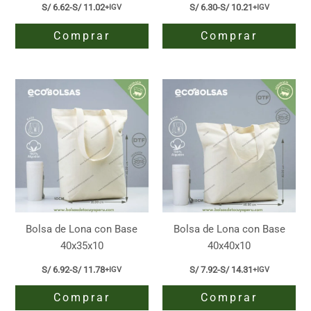
S/
6.62
-
S/
11.02
S/
6.30
-
S/
10.21
+IGV
+IGV
Rango
Rango
de
de
Comprar
Comprar
precios:
precios:
desde
desde
S/ 6.62
S/ 6.30
Este
Este
hasta
hasta
producto
producto
S/ 11.02
S/ 10.21
tiene
tiene
múltiples
múltiples
variantes.
variantes.
Las
Las
opciones
opciones
se
se
pueden
pueden
elegir
elegir
en
en
Bolsa de Lona con Base
Bolsa de Lona con Base
la
la
40x35x10
40x40x10
página
página
S/
6.92
-
S/
11.78
S/
7.92
-
S/
14.31
+IGV
+IGV
Rango
Rango
de
de
de
de
producto
producto
Comprar
Comprar
precios:
precios:
desde
desde