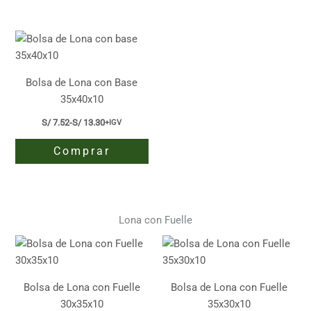
S/ 6.92
S/ 7.92
Este
Este
hasta
hasta
producto
producto
S/ 11.78
S/ 14.31
tiene
tiene
múltiples
múltiples
variantes.
variantes.
Bolsa de Lona con Base
Las
Las
35x40x10
opciones
opciones
S/
7.52
-
S/
13.30
+IGV
Rango
se
se
de
pueden
pueden
Comprar
precios:
elegir
elegir
desde
S/ 7.52
Este
en
en
hasta
producto
la
la
S/ 13.30
tiene
página
página
Lona con Fuelle
múltiples
de
de
variantes.
producto
producto
Las
opciones
Bolsa de Lona con Fuelle
Bolsa de Lona con Fuelle
se
30x35x10
35x30x10
pueden