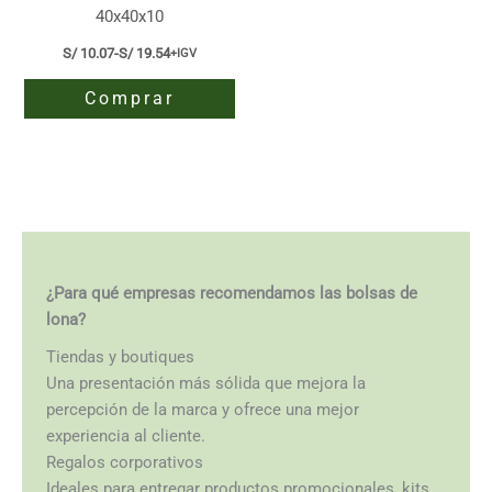
Las
Las
40x40x10
opciones
opciones
S/
10.07
-
S/
19.54
+IGV
Rango
se
se
de
pueden
pueden
Comprar
precios:
elegir
elegir
desde
S/ 10.07
Este
en
en
hasta
producto
la
la
S/ 19.54
tiene
página
página
múltiples
de
de
variantes.
producto
producto
Las
¿Para qué empresas recomendamos las bolsas de
opciones
lona?
se
pueden
Tiendas y boutiques
elegir
Una presentación más sólida que mejora la
en
percepción de la marca y ofrece una mejor
la
experiencia al cliente.
página
Regalos corporativos
de
Ideales para entregar productos promocionales, kits