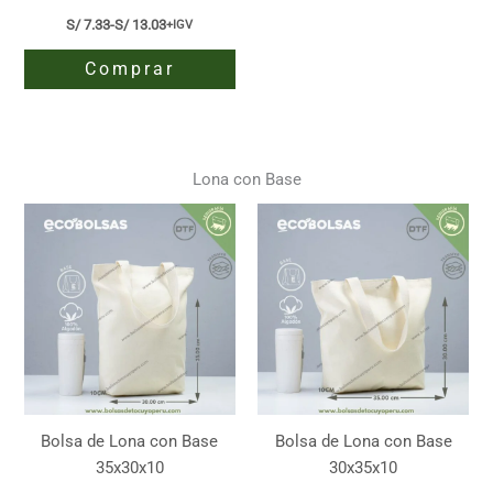
página
página
S/
7.33
-
S/
13.03
+IGV
Rango
de
de
de
producto
producto
Comprar
precios:
desde
S/ 7.33
Este
hasta
producto
S/ 13.03
tiene
Lona con Base
múltiples
variantes.
Las
opciones
se
pueden
elegir
en
la
página
Bolsa de Lona con Base
Bolsa de Lona con Base
de
35x30x10
30x35x10
producto