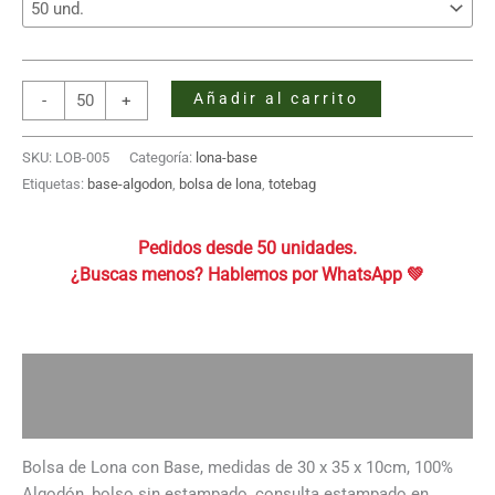
Bolsa
Añadir al carrito
-
+
de
Lona
SKU:
LOB-005
Categoría:
lona-base
con
Etiquetas:
base-algodon
,
bolsa de lona
,
totebag
Base
30x35x10
Pedidos desde 50 unidades.
cantidad
Descripción
Información adicional
Bolsa de Lona con Base, medidas de 30 x 35 x 10cm, 100%
Algodón, bolso sin estampado, consulta estampado en