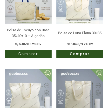
Bolsa de Tocuyo con Base
Bolsa de Lona Plana 30×35
35x40x10 – Algodón
S/
5.48
-
S/
8.20
S/
5.82
-
S/
9.21
+IGV
+IGV
Rango
Rango
de
de
Comprar
Comprar
precios:
precios:
desde
desde
S/ 5.48
S/ 5.82
Este
Este
hasta
hasta
producto
producto
S/ 8.20
S/ 9.21
tiene
tiene
múltiples
múltiples
variantes.
variantes.
Las
Las
opciones
opciones
se
se