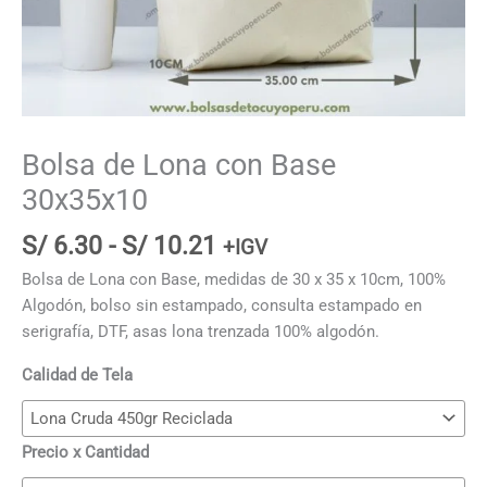
Bolsa de Lona con Base
30x35x10
Rango
S/
6.30
-
S/
10.21
+IGV
de
Bolsa de Lona con Base, medidas de 30 x 35 x 10cm, 100%
precios:
Algodón, bolso sin estampado, consulta estampado en
desde
serigrafía, DTF, asas lona trenzada 100% algodón.
S/ 6.30
hasta
Calidad de Tela
S/ 10.21
Precio x Cantidad