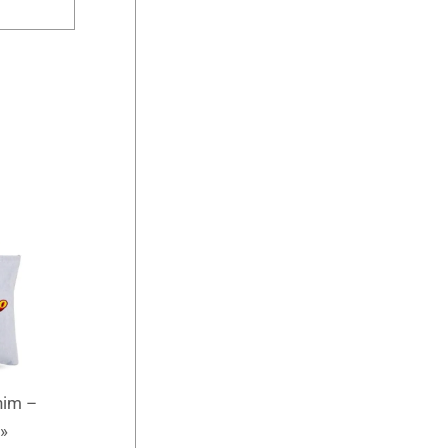
nim –
»