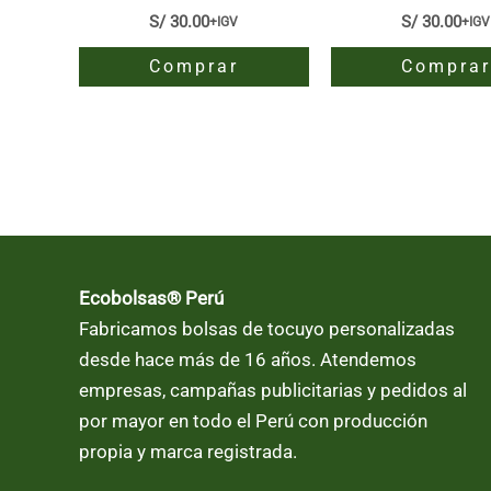
S/
30.00
S/
30.00
+IGV
+IGV
Comprar
Comprar
Este
Este
producto
producto
tiene
tiene
múltiples
múltiples
variantes.
variantes.
Las
Las
opciones
opciones
Ecobolsas® Perú
se
se
Fabricamos bolsas de tocuyo personalizadas
pueden
pueden
desde hace más de 16 años. Atendemos
elegir
elegir
empresas, campañas publicitarias y pedidos al
en
en
por mayor en todo el Perú con producción
la
la
propia y marca registrada.
página
página