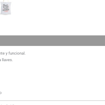
te y funcional.
 llaves.
o