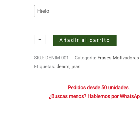
Bolso
+
-
Añadir al carrito
de
Denim
SKU:
DENIM-001
Categoría:
Frases Motivadoras
–
Etiquetas:
denim
,
jean
“Llevo
todo
Pedidos desde 50 unidades.
menos
paciencia”
cantidad