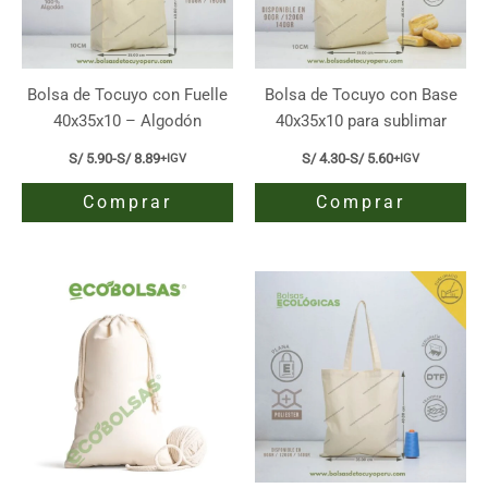
Bolsa de Tocuyo con Fuelle
Bolsa de Tocuyo con Base
40x35x10 – Algodón
40x35x10 para sublimar
S/
5.90
-
S/
8.89
S/
4.30
-
S/
5.60
+IGV
+IGV
Rango
Rango
de
de
Comprar
Comprar
precios:
precios:
desde
desde
S/ 5.90
S/ 4.30
Este
Este
hasta
hasta
producto
producto
S/ 8.89
S/ 5.60
tiene
tiene
múltiples
múltiples
variantes.
variantes.
Las
Las
opciones
opciones
se
se
pueden
pueden
elegir
elegir