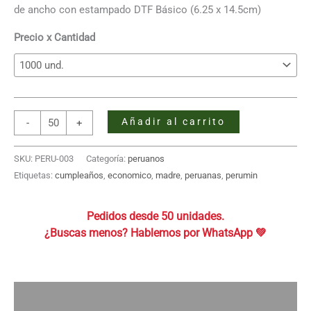
desde
de ancho con estampado DTF Básico (6.25 x 14.5cm)
S/ 15.08
hasta
Precio x Cantidad
S/ 17.73
Bolso
Añadir al carrito
-
+
de
Tocuyo
SKU:
PERU-003
Categoría:
peruanos
con
Etiquetas:
cumpleaños
,
economico
,
madre
,
peruanas
,
perumin
tela
Aguayo
Pedidos desde 50 unidades.
cantidad
Descripción