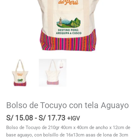
Bolso de Tocuyo con tela Aguayo
Rango
S/
15.08
-
S/
17.73
+IGV
de
Bolso de Tocuyo de 210gr 40cm x 40cm de ancho x 12cm de
precios:
base aguayo, con bolsillo de 16x13cm asas de lona de 3cm