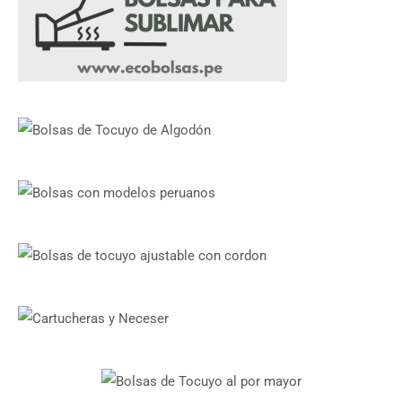
de
de
producto
producto