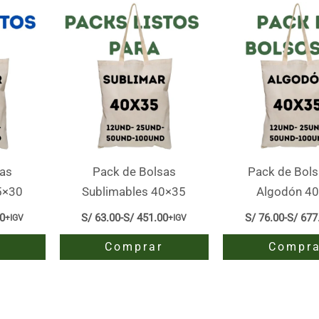
sas
Pack de Bolsas
Pack de Bols
5×30
Sublimables 40×35
Algodón 4
0
S/
63.00
-
S/
451.00
S/
76.00
-
S/
677
+IGV
+IGV
Rango
Ran
de
de
Comprar
Compra
s:
precios:
prec
desde
des
Este
Este
00
S/ 63.00
S/ 7
hasta
hast
producto
producto
.00
S/ 451.00
S/ 6
tiene
tiene