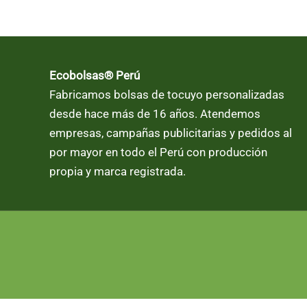
múltiples
múltiples
variantes.
variantes.
Las
Las
opciones
opciones
Ecobolsas® Perú
se
se
Fabricamos bolsas de tocuyo personalizadas
pueden
pueden
desde hace más de 16 años. Atendemos
elegir
elegir
empresas, campañas publicitarias y pedidos al
en
en
por mayor en todo el Perú con producción
la
la
propia y marca registrada.
página
página
de
de
producto
producto