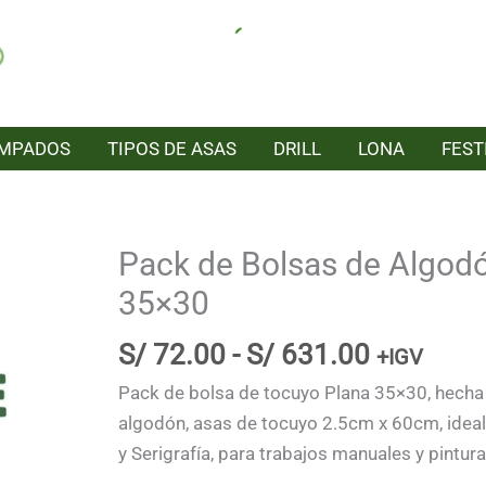
AMPADOS
TIPOS DE ASAS
DRILL
LONA
FEST
Pack de Bolsas de Algod
35×30
Rango
S/
72.00
-
S/
631.00
+IGV
de
Pack de bolsa de tocuyo Plana 35×30, hech
precios:
algodón, asas de tocuyo 2.5cm x 60cm, idea
desde
y Serigrafía, para trabajos manuales y pintur
S/ 72.00