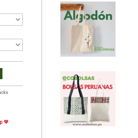
0
acks