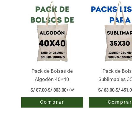
Pack de Bolsas de
Pack de Bol
Algodón 40×40
Sublimables 3
S/
87.00
-
S/
803.00
S/
63.00
-
S/
451.0
+IGV
Rango
Rango
de
de
Comprar
Comprar
precios:
precio
desde
desde
Este
Este
S/ 87.00
S/ 63.
hasta
hasta
producto
producto
S/ 803.00
S/ 451
tiene
tiene