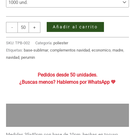
Bolsa
Añadir al carrito
-
+
de
Tocuyo
SKU:
TPB-002
Categoría:
poliester
con
Etiquetas:
base-sublimar
,
complementos navidad
,
economico
,
madre
,
Base
navidad
,
perumin
35x40x10
para
Pedidos desde 50 unidades.
sublimar
cantidad
Descripción
Información adicional
Medidas 35x40cm con base de 10cm, hechas en tocuyo