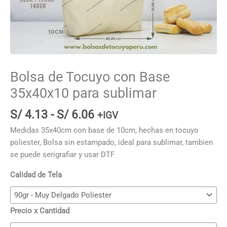
Bolsa de Tocuyo con Base
35x40x10 para sublimar
Rango
S/
4.13
-
S/
6.06
+IGV
de
Medidas 35x40cm con base de 10cm, hechas en tocuyo
precios:
poliester, Bolsa sin estampado, ideal para sublimar, tambien
desde
se puede serigrafiar y usar DTF
S/ 4.13
hasta
Calidad de Tela
S/ 6.06
Precio x Cantidad