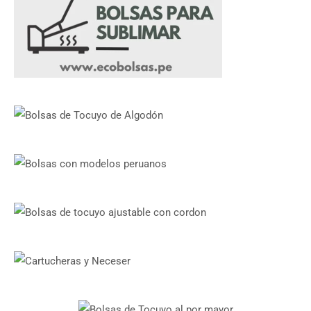
página
página
de
de
producto
producto