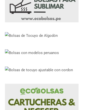
de
de
producto
producto