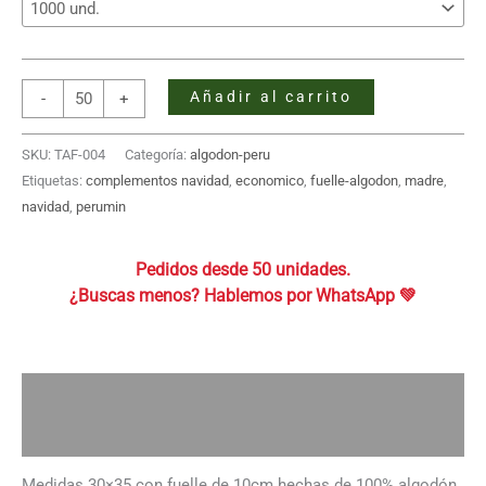
Bolsa
Añadir al carrito
-
+
de
Tocuyo
SKU:
TAF-004
Categoría:
algodon-peru
con
Etiquetas:
complementos navidad
,
economico
,
fuelle-algodon
,
madre
,
Fuelle
navidad
,
perumin
30x35x10
-
Pedidos desde 50 unidades.
Algodón
cantidad
Descripción
Información adicional
Medidas 30×35 con fuelle de 10cm hechas de 100% algodón,