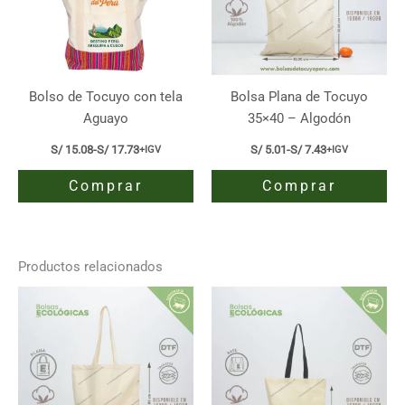
Bolso de Tocuyo con tela
Bolsa Plana de Tocuyo
Aguayo
35×40 – Algodón
S/
15.08
-
S/
17.73
S/
5.01
-
S/
7.43
+IGV
+IGV
Rango
Rango
de
de
Comprar
Comprar
precios:
precios:
desde
desde
S/ 15.08
S/ 5.01
Este
Este
hasta
hasta
producto
producto
S/ 17.73
S/ 7.43
tiene
tiene
Productos relacionados
múltiples
múltiples
variantes.
variantes.
Las
Las
opciones
opciones
se
se
pueden
pueden