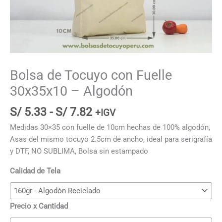
Bolsa de Tocuyo con Fuelle
30x35x10 – Algodón
Rango
S/
5.33
-
S/
7.82
+IGV
de
Medidas 30×35 con fuelle de 10cm hechas de 100% algodón,
precios:
Asas del mismo tocuyo 2.5cm de ancho, ideal para serigrafía
desde
y DTF, NO SUBLIMA, Bolsa sin estampado
S/ 5.33
hasta
Calidad de Tela
S/ 7.82
Precio x Cantidad