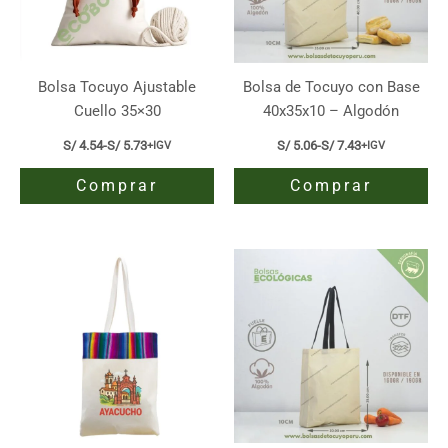
elegir
elegir
en
en
la
la
página
página
Bolsa Tocuyo Ajustable
Bolsa de Tocuyo con Base
de
de
Cuello 35×30
40x35x10 – Algodón
producto
producto
S/
4.54
-
S/
5.73
S/
5.06
-
S/
7.43
+IGV
+IGV
Rango
Rango
de
de
Comprar
Comprar
precios:
precios:
desde
desde
S/ 4.54
S/ 5.06
Este
Este
hasta
hasta
producto
producto
S/ 5.73
S/ 7.43
tiene
tiene
múltiples
múltiples
variantes.
variantes.
Las
Las
opciones
opciones
se
se
pueden
pueden
elegir
elegir