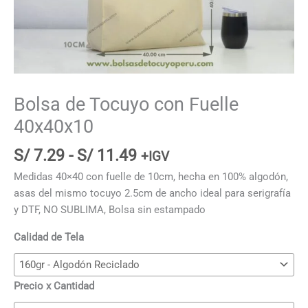
Bolsa de Tocuyo con Fuelle
40x40x10
Rango
S/
7.29
-
S/
11.49
+IGV
de
Medidas 40×40 con fuelle de 10cm, hecha en 100% algodón,
precios:
asas del mismo tocuyo 2.5cm de ancho ideal para serigrafía
desde
y DTF, NO SUBLIMA, Bolsa sin estampado
S/ 7.29
hasta
Calidad de Tela
S/ 11.49
Precio x Cantidad