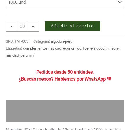
Bolsa
Añadir al carrito
-
+
de
Tocuyo
SKU:
TAF-005
Categoría:
algodon-peru
con
Etiquetas:
complementos navidad
,
economico
,
fuelle-algodon
,
madre
,
Fuelle
navidad
,
perumin
40x40x10
cantidad
Pedidos desde 50 unidades.
Descripción
Información adicional
Medidas 40×40 con fuelle de 10cm, hecha en 100% algodón,