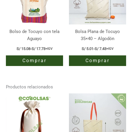
Bolso de Tocuyo con tela
Bolsa Plana de Tocuyo
Aguayo
35×40 – Algodón
S/
15.08
-
S/
17.73
S/
5.01
-
S/
7.43
+IGV
+IGV
Rango
Rango
de
de
Comprar
Comprar
precios:
precios:
desde
desde
S/ 15.08
S/ 5.01
Este
Este
hasta
hasta
producto
producto
S/ 17.73
S/ 7.43
tiene
tiene
Productos relacionados
múltiples
múltiples
variantes.
variantes.
Las
Las
opciones
opciones
se
se
pueden
pueden